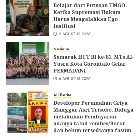
Belajar dari Putusan UMGO:
Ketika Supremasi Hukum
Harus Mengalahkan Ego
Institusi
6 AGUSTUS 2026
Nasional
Semarak HUT RI ke-81, MTs Al-
Yusra Kota Gorontalo Gelar
PERMADANI
6 AGUSTUS 2026
All Berita
Developer Perumahan Griya
Manggar Asri Trisobo, Diduga
melakukan Pembiyaran
adanya talud rembes/Bocor
dan belum tersedianya fasum
dan fasos Ketua LP. K-P-K