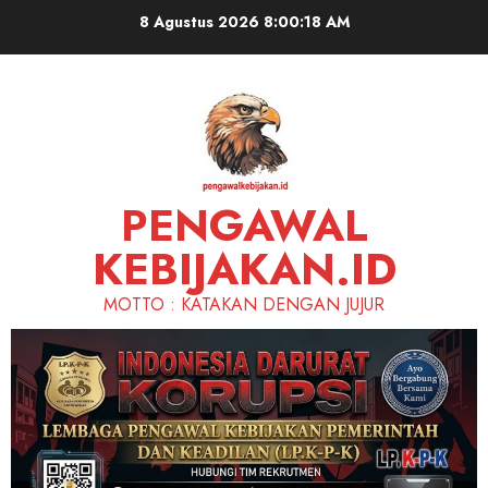
Skip
8 Agustus 2026
8:00:19 AM
to
content
PENGAWAL
KEBIJAKAN.ID
MOTTO : KATAKAN DENGAN JUJUR