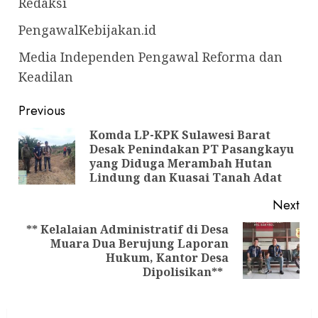
Redaksi
PengawalKebijakan.id
Media Independen Pengawal Reforma dan
Keadilan
Post
Previous
navigation
Komda LP-KPK Sulawesi Barat
Desak Penindakan PT Pasangkayu
Pre
yang Diduga Merambah Hutan
pos
Lindung dan Kuasai Tanah Adat
Next
** Kelalaian Administratif di Desa
Muara Dua Berujung Laporan
Next
Hukum, Kantor Desa
post:
Dipolisikan**