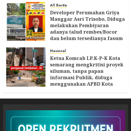
All Berita
Developer Perumahan Griya
Manggar Asri Trisobo, Diduga
melakukan Pembiyaran
adanya talud rembes/Bocor
dan belum tersedianya fasum
dan fasos Ketua LP. K-P-K
segera Bersurat
Nasional
Ketua Komcab LP.K-P-K Kota
6 AGUSTUS 2026
semarang mengkritisi proyek
siluman, tanpa papan
informasi Publik, diduga
menggunakan APBD Kota
Semarang
5 AGUSTUS 2026