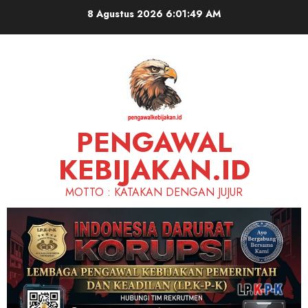
Skip
8 Agustus 2026
6:01:50 AM
to
content
PENGAWAL
KEBIJAKAN.ID
MOTTO : KATAKAN DENGAN JUJUR