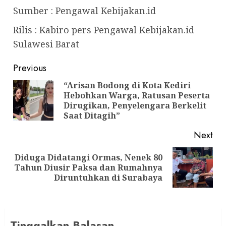
Sumber : Pengawal Kebijakan.id
Rilis : Kabiro pers Pengawal Kebijakan.id
Sulawesi Barat
Post
Previous
navigation
“Arisan Bodong di Kota Kediri
Hebohkan Warga, Ratusan Peserta
Pre
Dirugikan, Penyelengara Berkelit
pos
Saat Ditagih”
Next
Diduga Didatangi Ormas, Nenek 80
Next
Tahun Diusir Paksa dan Rumahnya
post:
Diruntuhkan di Surabaya
Tinggalkan Balasan