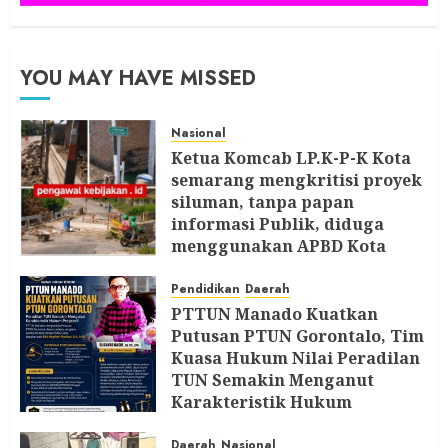
YOU MAY HAVE MISSED
Nasional
Ketua Komcab LP.K-P-K Kota
semarang mengkritisi proyek
siluman, tanpa papan
informasi Publik, diduga
menggunakan APBD Kota
Semarang
Pendidikan
Daerah
5 AGUSTUS 2026
PTTUN Manado Kuatkan
Putusan PTUN Gorontalo, Tim
Kuasa Hukum Nilai Peradilan
TUN Semakin Menganut
Karakteristik Hukum
Progresif
Daerah
Nasional