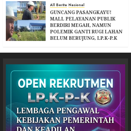
All Berita
Nasional
GUNCANG PASANGKAYU!
MALL PELAYANAN PUBLIK
BERDIRI MEGAH, NAMUN
POLEMIK GANTI RUGI LAHAN
BELUM BERUJUNG, LP.K-P.K
SULBAR SIAP TEMPUH
LANGKAH KE TINGKAT PUSAT
5 AGUSTUS 2026