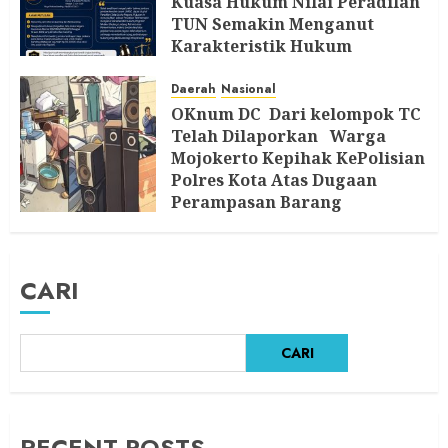
Kuasa Hukum Nilai Peradilan
TUN Semakin Menganut
Karakteristik Hukum
Progresif
Daerah
Nasional
5 AGUSTUS 2026
OKnum DC Dari kelompok TC
Telah Dilaporkan Warga
Mojokerto Kepihak KePolisian
Polres Kota Atas Dugaan
Perampasan Barang
5 AGUSTUS 2026
CARI
CARI
RECENT POSTS