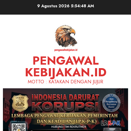
Skip
9 Agustus 2026
5:54:49 AM
to
content
PENGAWAL
KEBIJAKAN.ID
MOTTO : KATAKAN DENGAN JUJUR