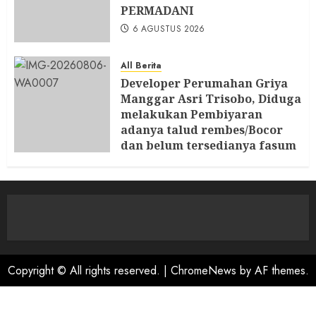
PERMADANI
6 AGUSTUS 2026
All Berita
Developer Perumahan Griya
Manggar Asri Trisobo, Diduga
melakukan Pembiyaran
adanya talud rembes/Bocor
dan belum tersedianya fasum
dan fasos Ketua LP. K-P-K
segera Bersurat
6 AGUSTUS 2026
Copyright © All rights reserved.
|
ChromeNews
by AF themes.