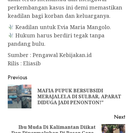
perkembangan kasus ini demi memastikan
keadilan bagi korban dan keluarganya.
Keadilan untuk Evia Maria Mangolo.
Hukum harus berdiri tegak tanpa
pandang bulu.
Sumber : Pengawal Kebijakan.id
Rilis : Eliasib
Post
Previous
navigation
MAFIA PUPUK BERSUBSIDI
Pre
MERAJALELA DI SULBAR, APARAT
pos
DIDUGA JADI PENONTON!”
Next
Ibu Muda Di Kalimantan Diikat