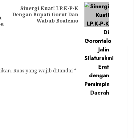
Sinergi Kuat! LP.K-P-K
Next
Dengan Bupati Gorut Dan
Previous
a
post:
Wabub Boalemo
post:
sa
ikan.
Ruas yang wajib ditandai
*