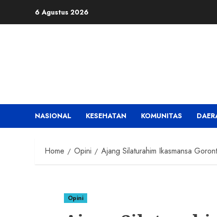
Skip
6 Agustus 2026
to
content
NASIONAL
KESEHATAN
KOMUNITAS
DAER
Home
Opini
Ajang Silaturahim Ikasmansa Goron
Opini