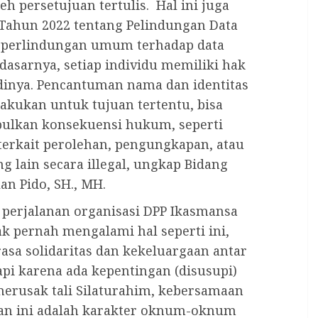
h persetujuan tertulis. Hal ini juga
Tahun 2022 tentang Pelindungan Data
 perlindungan umum terhadap data
dasarnya, setiap individu memiliki hak
dinya. Pencantuman nama dan identitas
ilakukan untuk tujuan tertentu, bisa
ulkan konsekuensi hukum, seperti
 terkait perolehan, pengungkapan, atau
g lain secara illegal, ungkap Bidang
n Pido, SH., MH.
erjalanan organisasi DPP Ikasmansa
ak pernah mengalami hal seperti ini,
asa solidaritas dan kekeluargaan antar
api karena ada kepentingan (disusupi)
rusak tali Silaturahim, kebersamaan
an ini adalah karakter oknum-oknum