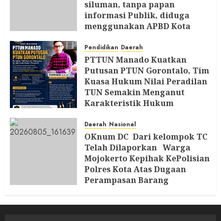
siluman, tanpa papan
informasi Publik, diduga
menggunakan APBD Kota
Semarang
Pendidikan
Daerah
5 AGUSTUS 2026
PTTUN Manado Kuatkan
Putusan PTUN Gorontalo, Tim
Kuasa Hukum Nilai Peradilan
TUN Semakin Menganut
Karakteristik Hukum
Progresif
Daerah
Nasional
5 AGUSTUS 2026
OKnum DC Dari kelompok TC
Telah Dilaporkan Warga
Mojokerto Kepihak KePolisian
Polres Kota Atas Dugaan
Perampasan Barang
5 AGUSTUS 2026