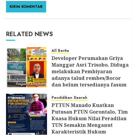
RELATED NEWS
All Berita
Developer Perumahan Griya
Manggar Asri Trisobo, Diduga
melakukan Pembiyaran
adanya talud rembes/Bocor
dan belum tersedianya fasum
dan fasos Ketua LP. K-P-K
segera Bersurat
Pendidikan
Daerah
PTTUN Manado Kuatkan
6 AGUSTUS 2026
Putusan PTUN Gorontalo, Tim
Kuasa Hukum Nilai Peradilan
TUN Semakin Menganut
Karakteristik Hukum