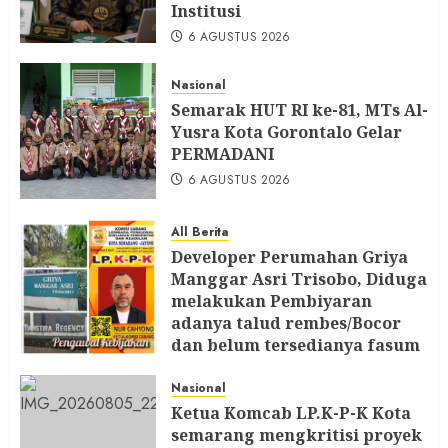
Institusi
6 AGUSTUS 2026
Nasional
Semarak HUT RI ke-81, MTs Al-
Yusra Kota Gorontalo Gelar
PERMADANI
6 AGUSTUS 2026
All Berita
Developer Perumahan Griya
Manggar Asri Trisobo, Diduga
melakukan Pembiyaran
adanya talud rembes/Bocor
dan belum tersedianya fasum
dan fasos Ketua LP. K-P-K
segera Bersurat
Nasional
Ketua Komcab LP.K-P-K Kota
6 AGUSTUS 2026
semarang mengkritisi proyek