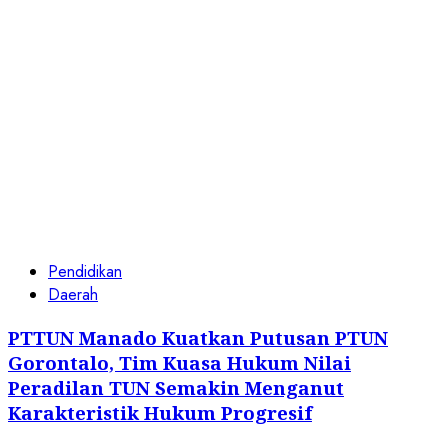
Daerah
PTTUN Manado Kuatkan Putusan PTUN
Gorontalo, Tim Kuasa Hukum Nilai
Peradilan TUN Semakin Menganut
Karakteristik Hukum Progresif
5 Agustus 2026
Daerah
Nasional
OKnum DC Dari kelompok TC Telah
Dilaporkan Warga Mojokerto Kepihak
KePolisian Polres Kota Atas Dugaan
Perampasan Barang
5 Agustus 2026
Cari