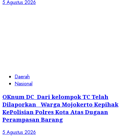
Cari
Recent Posts
Belajar dari Putusan UMGO: Ketika Supremasi
Hukum Harus Mengalahkan Ego Institusi
Semarak HUT RI ke-81, MTs Al-Yusra Kota
Gorontalo Gelar PERMADANI
Developer Perumahan Griya Manggar Asri
Trisobo, Diduga melakukan Pembiyaran adanya
talud rembes/Bocor dan belum tersedianya fasum
dan fasos Ketua LP. K-P-K segera Bersurat
Ketua Komcab LP.K-P-K Kota semarang
mengkritisi proyek siluman, tanpa papan
informasi Publik, diduga menggunakan APBD Kota
Semarang
PTTUN Manado Kuatkan Putusan PTUN Gorontalo,
Tim Kuasa Hukum Nilai Peradilan TUN Semakin
Menganut Karakteristik Hukum Progresif