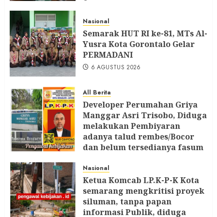
Nasional
Semarak HUT RI ke-81, MTs Al-
Yusra Kota Gorontalo Gelar
PERMADANI
6 AGUSTUS 2026
All Berita
Developer Perumahan Griya
Manggar Asri Trisobo, Diduga
melakukan Pembiyaran
adanya talud rembes/Bocor
dan belum tersedianya fasum
dan fasos Ketua LP. K-P-K
segera Bersurat
Nasional
Ketua Komcab LP.K-P-K Kota
6 AGUSTUS 2026
semarang mengkritisi proyek
siluman, tanpa papan
informasi Publik, diduga