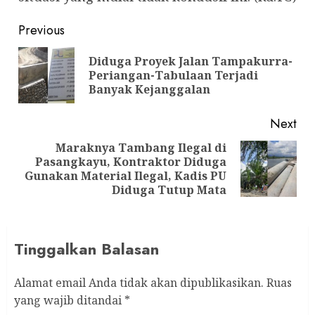
Post
Previous
navigation
Diduga Proyek Jalan Tampakurra-
Pre
Periangan-Tabulaan Terjadi
pos
Banyak Kejanggalan
Next
Maraknya Tambang Ilegal di
Pasangkayu, Kontraktor Diduga
Next
Gunakan Material Ilegal, Kadis PU
post:
Diduga Tutup Mata
Tinggalkan Balasan
Alamat email Anda tidak akan dipublikasikan.
Ruas
yang wajib ditandai
*