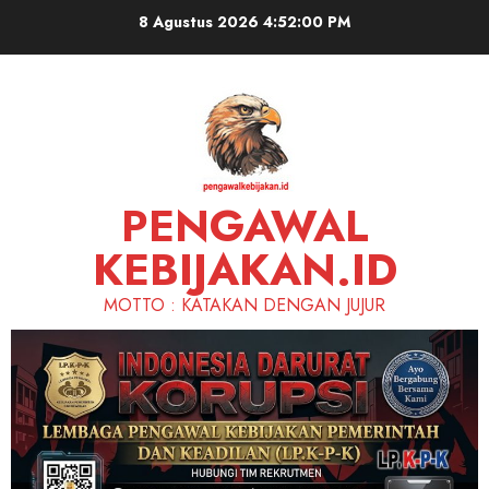
Skip
8 Agustus 2026
4:52:01 PM
to
content
PENGAWAL
KEBIJAKAN.ID
MOTTO : KATAKAN DENGAN JUJUR