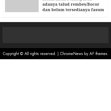
adanya talud rembes/Bocor
dan belum tersedianya fasum
dan fasos Ketua LP. K-P-K
segera Bersurat
6 AGUSTUS 2026
Copyright © All rights reserved.
|
ChromeNews
by AF themes.