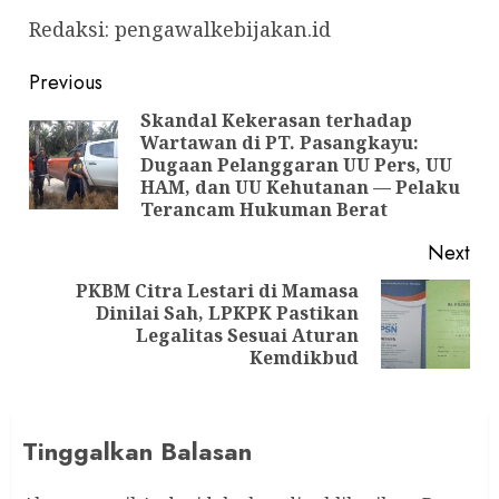
Redaksi: pengawalkebijakan.id
Post
Previous
navigation
Skandal Kekerasan terhadap
Wartawan di PT. Pasangkayu:
Pre
Dugaan Pelanggaran UU Pers, UU
pos
HAM, dan UU Kehutanan — Pelaku
Terancam Hukuman Berat
Next
PKBM Citra Lestari di Mamasa
Dinilai Sah, LPKPK Pastikan
Next
Legalitas Sesuai Aturan
post:
Kemdikbud
Tinggalkan Balasan