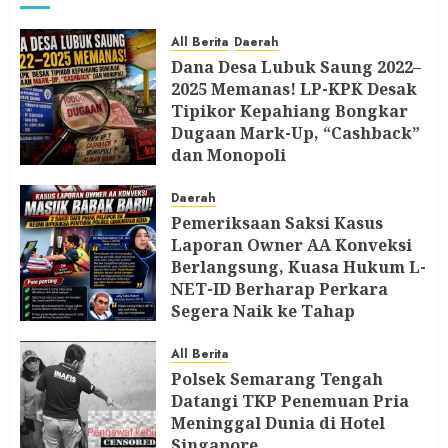
All Berita
Daerah
Dana Desa Lubuk Saung 2022–
2025 Memanas! LP-KPK Desak
Tipikor Kepahiang Bongkar
Dugaan Mark-Up, “Cashback”
dan Monopoli
8 AGUSTUS 2026
Daerah
Pemeriksaan Saksi Kasus
Laporan Owner AA Konveksi
Berlangsung, Kuasa Hukum L-
NET-ID Berharap Perkara
Segera Naik ke Tahap
Berikutnya
All Berita
7 AGUSTUS 2026
Polsek Semarang Tengah
Datangi TKP Penemuan Pria
Meninggal Dunia di Hotel
Singapore