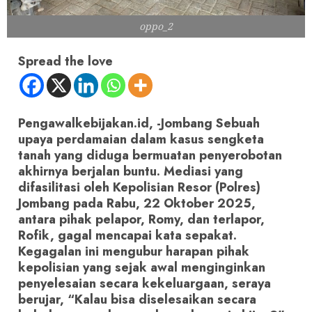
oppo_2
Spread the love
Pengawalkebijakan.id, -Jombang Sebuah
upaya perdamaian dalam kasus sengketa
tanah yang diduga bermuatan penyerobotan
akhirnya berjalan buntu. Mediasi yang
difasilitasi oleh Kepolisian Resor (Polres)
Jombang pada Rabu, 22 Oktober 2025,
antara pihak pelapor, Romy, dan terlapor,
Rofik, gagal mencapai kata sepakat.
Kegagalan ini mengubur harapan pihak
kepolisian yang sejak awal menginginkan
penyelesaian secara kekeluargaan, seraya
berujar, “Kalau bisa diselesaikan secara