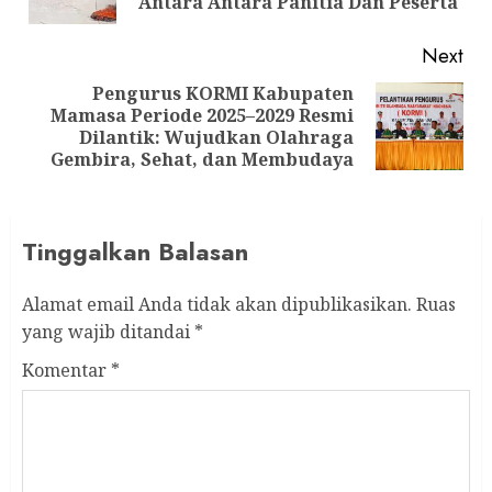
pos
Antara Antara Panitia Dan Peserta
Next
Pengurus KORMI Kabupaten
Mamasa Periode 2025–2029 Resmi
Next
Dilantik: Wujudkan Olahraga
post:
Gembira, Sehat, dan Membudaya
Tinggalkan Balasan
Alamat email Anda tidak akan dipublikasikan.
Ruas
yang wajib ditandai
*
Komentar
*