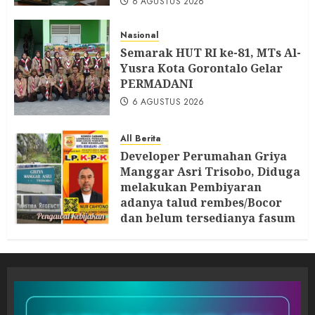
6 AGUSTUS 2026
Nasional
Semarak HUT RI ke-81, MTs Al-
Yusra Kota Gorontalo Gelar
PERMADANI
6 AGUSTUS 2026
All Berita
Developer Perumahan Griya
Manggar Asri Trisobo, Diduga
melakukan Pembiyaran
adanya talud rembes/Bocor
dan belum tersedianya fasum
dan fasos Ketua LP. K-P-K
segera Bersurat
6 AGUSTUS 2026