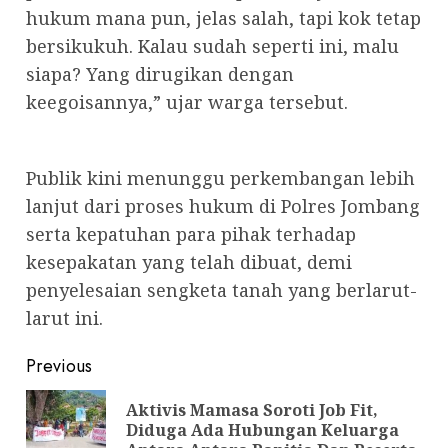
hukum mana pun, jelas salah, tapi kok tetap
bersikukuh. Kalau sudah seperti ini, malu
siapa? Yang dirugikan dengan
keegoisannya,” ujar warga tersebut.
Publik kini menunggu perkembangan lebih
lanjut dari proses hukum di Polres Jombang
serta kepatuhan para pihak terhadap
kesepakatan yang telah dibuat, demi
penyelesaian sengketa tanah yang berlarut-
larut ini.
Post
Previous
navigation
Aktivis Mamasa Soroti Job Fit,
Pre
Diduga Ada Hubungan Keluarga