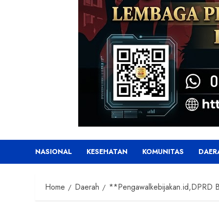
NASIONAL
KESEHATAN
KOMUNITAS
DAER
Home
Daerah
**Pengawalkebijakan.id,DPRD B