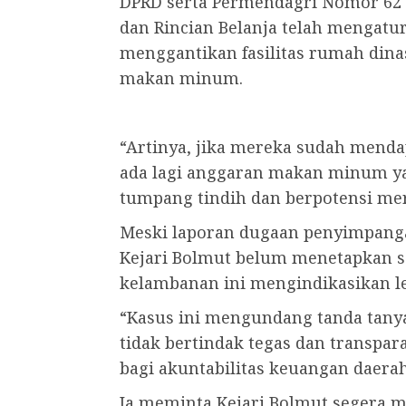
DPRD serta Permendagri Nomor 62
dan Rincian Belanja telah mengat
menggantikan fasilitas rumah dinas
makan minum.
“Artinya, jika mereka sudah menda
ada lagi anggaran makan minum yan
tumpang tindih dan berpotensi me
Meski laporan dugaan penyimpangan
Kejari Bolmut belum menetapkan sa
kelambanan ini mengindikasikan 
“Kasus ini mengundang tanda tanya
tidak bertindak tegas dan transpar
bagi akuntabilitas keuangan daerah
Ia meminta Kejari Bolmut segera m