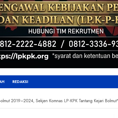
AH
REDAKSI
olmut 2019–2024, Sekjen Komnas LP-KPK Tantang Kejari Bolmu