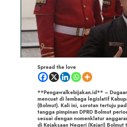
Spread the love
**Pengawalkebijakan.id** – Dugaa
mencuat di lembaga legislatif Kab
(Bolmut). Kali ini, sorotan tertuju 
tangga pimpinan DPRD Bolmut peri
sesuai dengan nomenklatur anggara
di Kejaksaan Negeri (Kejari) Bolmut 