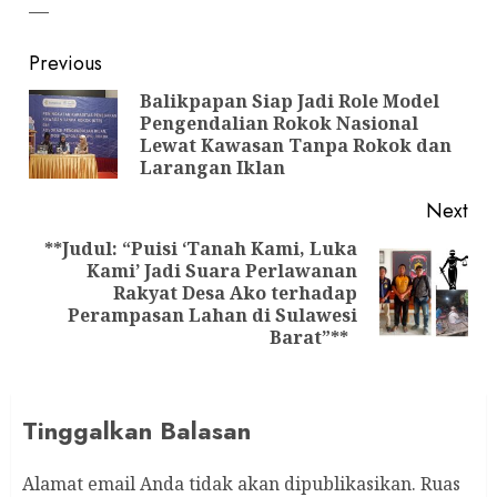
—
Post
Previous
navigation
Balikpapan Siap Jadi Role Model
Pengendalian Rokok Nasional
Pre
Lewat Kawasan Tanpa Rokok dan
pos
Larangan Iklan
Next
**Judul: “Puisi ‘Tanah Kami, Luka
Kami’ Jadi Suara Perlawanan
Next
Rakyat Desa Ako terhadap
post:
Perampasan Lahan di Sulawesi
Barat”**
Tinggalkan Balasan
Alamat email Anda tidak akan dipublikasikan.
Ruas