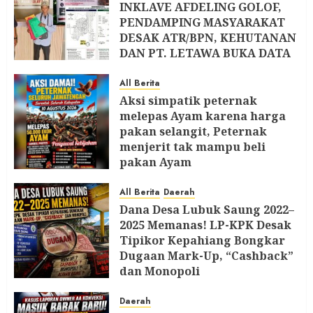
INKLAVE AFDELING GOLOF,
PENDAMPING MASYARAKAT
DESAK ATR/BPN, KEHUTANAN
DAN PT. LETAWA BUKA DATA
RESMI
All Berita
10 AGUSTUS 2026
Aksi simpatik peternak
melepas Ayam karena harga
pakan selangit, Peternak
menjerit tak mampu beli
pakan Ayam
10 AGUSTUS 2026
All Berita
Daerah
Dana Desa Lubuk Saung 2022–
2025 Memanas! LP-KPK Desak
Tipikor Kepahiang Bongkar
Dugaan Mark-Up, “Cashback”
dan Monopoli
8 AGUSTUS 2026
Daerah