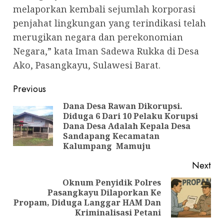
melaporkan kembali sejumlah korporasi
penjahat lingkungan yang terindikasi telah
merugikan negara dan perekonomian
Negara,” kata Iman Sadewa Rukka di Desa
Ako, Pasangkayu, Sulawesi Barat.
Post
Previous
navigation
Dana Desa Rawan Dikorupsi.
Diduga 6 Dari 10 Pelaku Korupsi
Pre
Dana Desa Adalah Kepala Desa
pos
Sandapang Kecamatan
Kalumpang Mamuju
Next
Oknum Penyidik Polres
Pasangkayu Dilaporkan Ke
Next
Propam, Diduga Langgar HAM Dan
post:
Kriminalisasi Petani