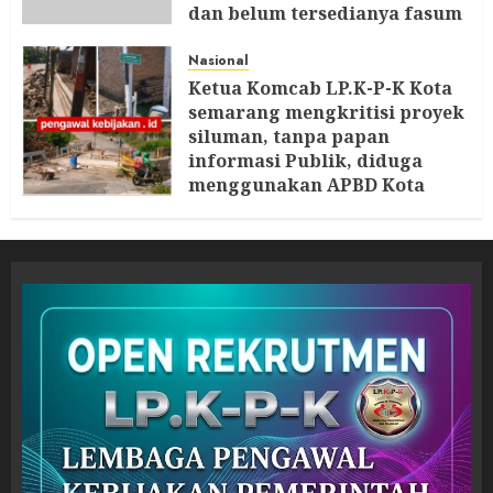
dan belum tersedianya fasum
dan fasos Ketua LP. K-P-K
segera Bersurat
Nasional
Ketua Komcab LP.K-P-K Kota
6 AGUSTUS 2026
semarang mengkritisi proyek
siluman, tanpa papan
informasi Publik, diduga
menggunakan APBD Kota
Semarang
5 AGUSTUS 2026