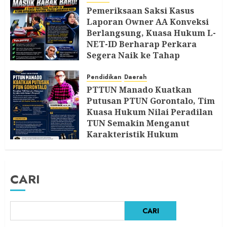
Pemeriksaan Saksi Kasus
Laporan Owner AA Konveksi
Berlangsung, Kuasa Hukum L-
NET-ID Berharap Perkara
Segera Naik ke Tahap
Berikutnya
Pendidikan
Daerah
7 AGUSTUS 2026
PTTUN Manado Kuatkan
Putusan PTUN Gorontalo, Tim
Kuasa Hukum Nilai Peradilan
TUN Semakin Menganut
Karakteristik Hukum
Progresif
5 AGUSTUS 2026
CARI
CARI