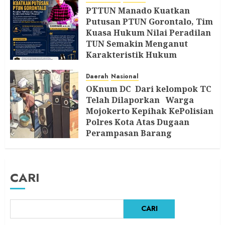
PTTUN Manado Kuatkan
Putusan PTUN Gorontalo, Tim
Kuasa Hukum Nilai Peradilan
TUN Semakin Menganut
Karakteristik Hukum
Progresif
Daerah
Nasional
5 AGUSTUS 2026
OKnum DC Dari kelompok TC
Telah Dilaporkan Warga
Mojokerto Kepihak KePolisian
Polres Kota Atas Dugaan
Perampasan Barang
5 AGUSTUS 2026
CARI
CARI