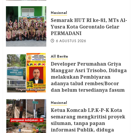
Nasional
Semarak HUT RI ke-81, MTs Al-
Yusra Kota Gorontalo Gelar
PERMADANI
6 AGUSTUS 2026
All Berita
Developer Perumahan Griya
Manggar Asri Trisobo, Diduga
melakukan Pembiyaran
adanya talud rembes/Bocor
dan belum tersedianya fasum
dan fasos Ketua LP. K-P-K
segera Bersurat
Nasional
Ketua Komcab LP.K-P-K Kota
6 AGUSTUS 2026
semarang mengkritisi proyek
siluman, tanpa papan
informasi Publik, diduga