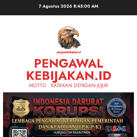
Skip
7 Agustus 2026
8:45:01 AM
to
content
PENGAWAL
KEBIJAKAN.ID
MOTTO : KATAKAN DENGAN JUJUR