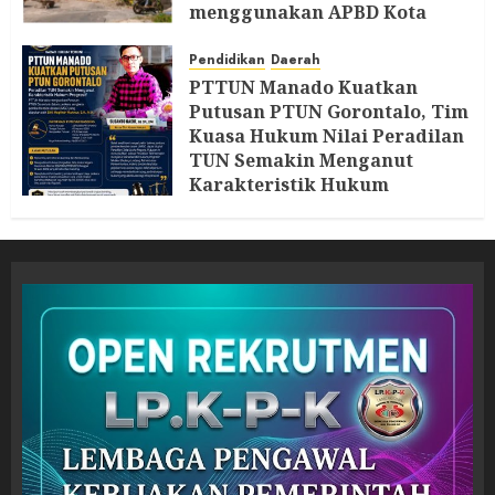
menggunakan APBD Kota
Semarang
Pendidikan
Daerah
5 AGUSTUS 2026
PTTUN Manado Kuatkan
Putusan PTUN Gorontalo, Tim
Kuasa Hukum Nilai Peradilan
TUN Semakin Menganut
Karakteristik Hukum
Progresif
5 AGUSTUS 2026