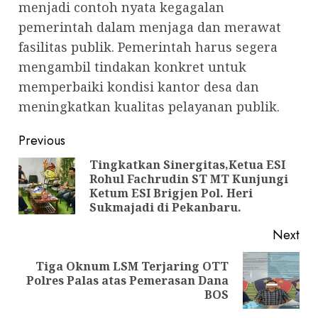
menjadi contoh nyata kegagalan
pemerintah dalam menjaga dan merawat
fasilitas publik. Pemerintah harus segera
mengambil tindakan konkret untuk
memperbaiki kondisi kantor desa dan
meningkatkan kualitas pelayanan publik.
Post
Previous
navigation
Tingkatkan Sinergitas,Ketua ESI
Rohul Fachrudin ST MT Kunjungi
Pre
Ketum ESI Brigjen Pol. Heri
pos
Sukmajadi di Pekanbaru.
Next
Tiga Oknum LSM Terjaring OTT
Next
Polres Palas atas Pemerasan Dana
post:
BOS