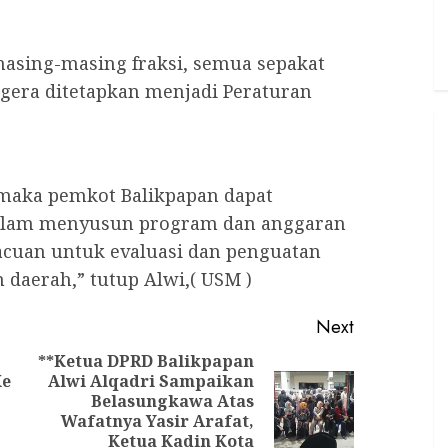
masing-masing fraksi, semua sepakat
egera ditetapkan menjadi Peraturan
 maka pemkot Balikpapan dapat
dalam menyusun program dan anggaran
 acuan untuk evaluasi dan penguatan
 daerah,” tutup Alwi,( USM )
Next
**Ketua DPRD Balikpapan
Ke
Alwi Alqadri Sampaikan
Previous
Belasungkawa Atas
Next
post:
Wafatnya Yasir Arafat,
post:
Ketua Kadin Kota