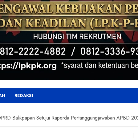
AH
REDAKSI
i DPRD Balikpapan Setujui Raperda Pertanggungjawaban APBD 2