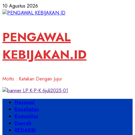
Skip
10 Agustus 2026
to
content
PENGAWAL
KEBIJAKAN.ID
Motto : Katakan Dengan Jujur
Primary
Nasional
Menu
Kesehatan
Komunitas
Daerah
REDAKSI