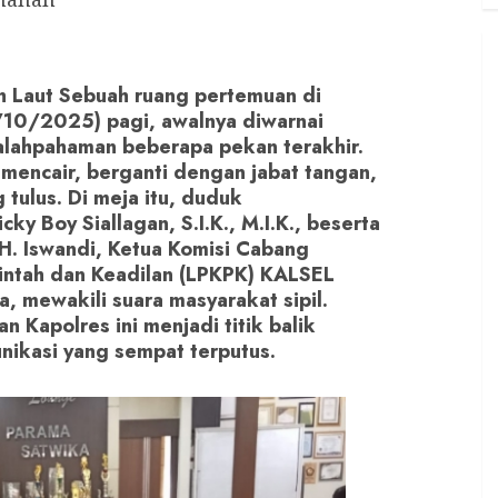
h Laut Sebuah ruang pertemuan di
/10/2025) pagi, awalnya diwarnai
salahpahaman beberapa pekan terakhir.
mencair, berganti dengan jabat tangan,
tulus. Di meja itu, duduk
ky Boy Siallagan, S.I.K., M.I.K., beserta
 H. Iswandi, Ketua Komisi Cabang
ntah dan Keadilan (LPKPK) KALSEL
, mewakili suara masyarakat sipil.
 Kapolres ini menjadi titik balik
nikasi yang sempat terputus.