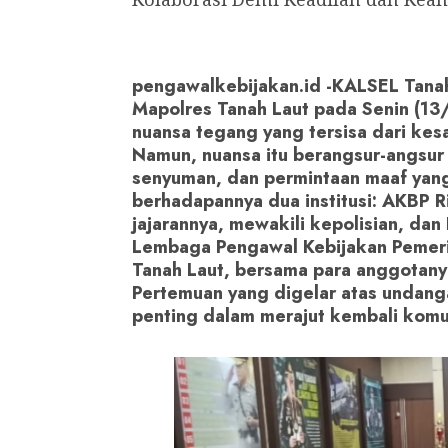
pengawalkebijakan.id -KALSEL Tana
Mapolres Tanah Laut pada Senin (13
nuansa tegang yang tersisa dari ke
Namun, nuansa itu berangsur-angsur 
senyuman, dan permintaan maaf yang 
berhadapannya dua institusi: AKBP Ric
jajarannya, mewakili kepolisian, dan
Lembaga Pengawal Kebijakan Pemeri
Tanah Laut, bersama para anggotanya
Pertemuan yang digelar atas undangan
penting dalam merajut kembali komu