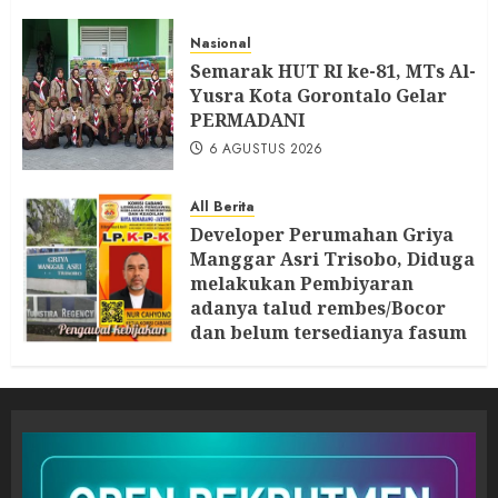
Nasional
Semarak HUT RI ke-81, MTs Al-
Yusra Kota Gorontalo Gelar
PERMADANI
6 AGUSTUS 2026
All Berita
Developer Perumahan Griya
Manggar Asri Trisobo, Diduga
melakukan Pembiyaran
adanya talud rembes/Bocor
dan belum tersedianya fasum
dan fasos Ketua LP. K-P-K
segera Bersurat
6 AGUSTUS 2026