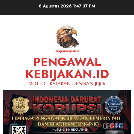
Skip
8 Agustus 2026
1:47:39 PM
to
content
PENGAWAL
KEBIJAKAN.ID
MOTTO : KATAKAN DENGAN JUJUR